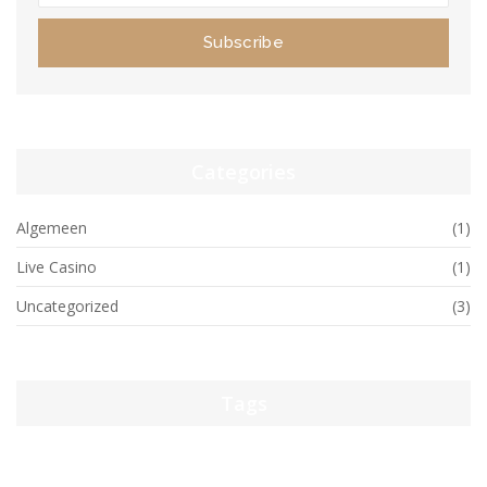
Subscribe
Categories
Algemeen
(1)
Live Casino
(1)
Uncategorized
(3)
Tags