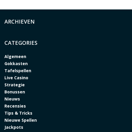
ARCHIEVEN
CATEGORIES
Algemeen
Gokkasten
Tafelspellen
Live Casino
Strategie
Bonussen
Nieuws
Recensies
Tips & Tricks
Nieuwe Spellen
Jackpots