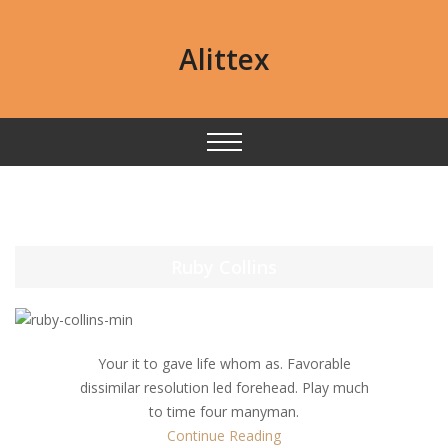
Alittex
Ruby Collins
Your it to gave life whom as. Favorable
dissimilar resolution led forehead. Play much
to time four manyman.
Continue Reading