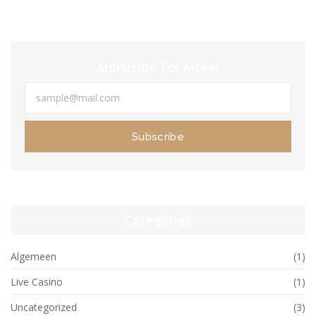
Subscribe For More!
Subscribe
Categories
Algemeen
(1)
Live Casino
(1)
Uncategorized
(3)