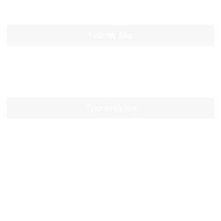
Follow Me
Top Articles
Een reis door de wereld van casinos: verleden, heden
en toekomst
juli 13, 2025
De jackpot winnen
Las Vegas: Het casino paradijs
april 14, 2025
april 14, 2025