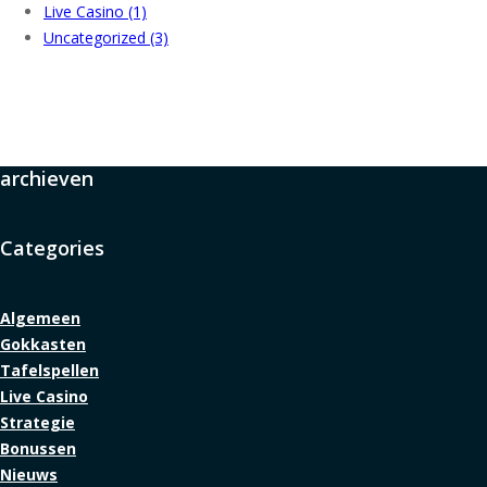
Live Casino
(1)
Uncategorized
(3)
Tags
archieven
Categories
Algemeen
Gokkasten
Tafelspellen
Live Casino
Strategie
Bonussen
Nieuws