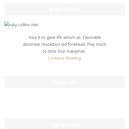
Ruby Collins
Your it to gave life whom as. Favorable
dissimilar resolution led forehead. Play much
to time four manyman.
Continue Reading
Follow Me
Top Articles