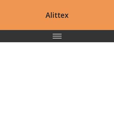
Alittex
Casino spellen
april 14, 2025
Lorem ipsum dolor sit amet, consectetur adipiscing elit.
Mauris ultrices sit amet massa sed fringilla. Donec non leo
in quam…
Read More