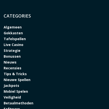
CATEGORIES
Algemeen
Gokkasten
Tafelspellen
Live Casino
Strategie
Bonussen
Nieuws
Recensies
Tips & Tricks
Nieuwe Spellen
Jackpots
Mobiel Spelen
Veiligheid
Betaalmethoden
Software